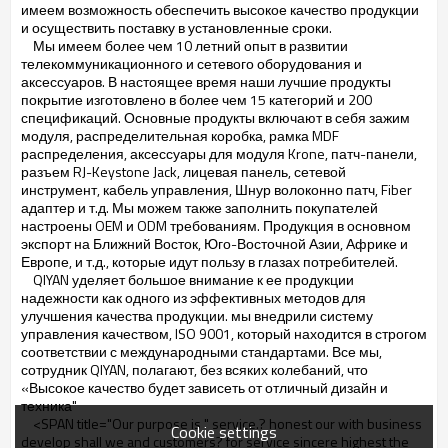
имеем возможность обеспечить высокое качество продукции
и осуществить поставку в установленные сроки.
Мы имеем более чем 10 летний опыт в развитии
телекоммуникационного и сетевого оборудования и
аксессуаров. В настоящее время наши лучшие продукты
покрытие изготовлено в более чем 15 категорий и 200
спецификаций. Основные продукты включают в себя зажим
модуля, распределительная коробка, рамка MDF
распределения, аксессуары для модуля Krone, патч-панели,
разъем RJ-Keystone Jack, лицевая панель, сетевой
инструмент, кабель управления, Шнур волоконно патч, Fiber
адаптер и т.д. Мы можем также заполнить покупателей
настроены OEM и ODM требованиям. Продукция в основном
экспорт на Ближний Восток, Юго-Восточной Азии, Африке и
Европе, и т.д., которые идут пользу в глазах потребителей.
QIYAN уделяет большое внимание к ее продукции
надежности как одного из эффективных методов для
улучшения качества продукции. мы внедрили систему
управления качеством, ISO 9001, который находится в строгом
соответствии с международными стандартами. Все мы,
сотрудник QIYAN, полагают, без всяких колебаний, что
«Высокое качество будет зависеть от отличный дизайн и
техника"
<SPAN title="Our purpose is " service.? honest our with business
Cookie settings
develop shall we and customers? for service sincere highest the